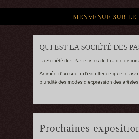
BIENVENUE SUR LE 
QUI EST LA SOCIÉTÉ DES P
La Société des Pastellistes de France depuis 
Animée d’un souci d’excellence qu’elle assum
pluralité des modes d’expression des artistes
Prochaines expositio