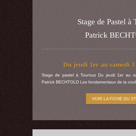
Stage de Pastel à
Patrick BECH
Du jeudi 1er au samedi 3
Stage de pastel à Tournus Du jeudi 1er au s
Patrick BECHTOLD Les fondamentaux de la couleu
VOIR LA FICHE DU S