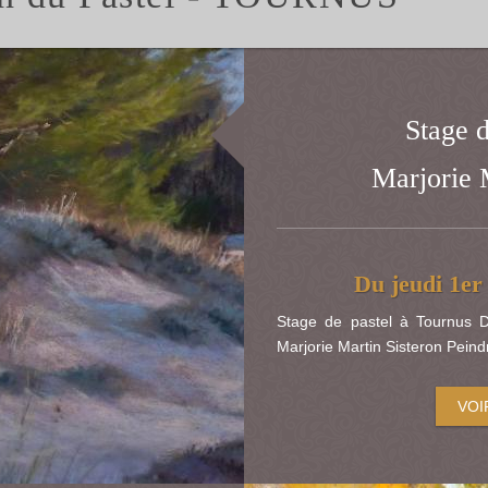
Stage d
Marjori
Du jeudi 1er
Stage de pastel à Tournus 
Marjorie Martin Sisteron Peind
VOI