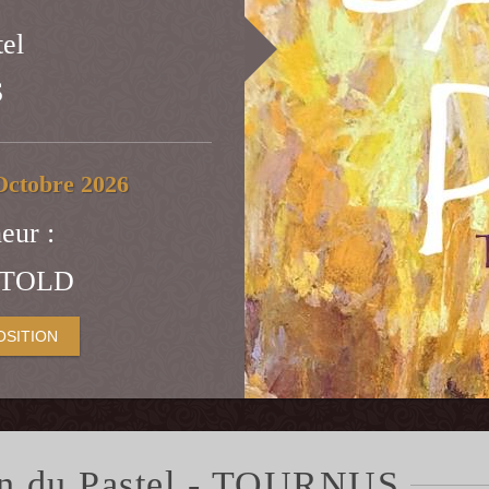
tel
S
Octobre 2026
eur :
HTOLD
OSITION
lon du Pastel - TOURNUS