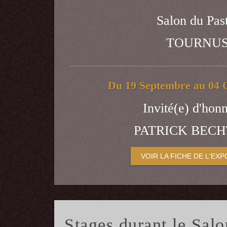
Salon du Pas
TOURNU
Du 19 Septembre au 04 
Invité(e) d'honn
PATRICK BEC
VOIR LA FICHE DE L'EXP
Stages durant le Sa