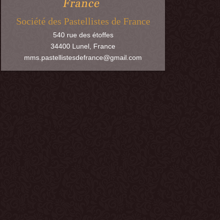
Société des Pastellistes de France
540 rue des étoffes
34400
Lunel
,
France
mms.pastellistesdefrance@gmail.com